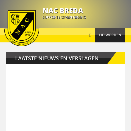
Busreizen
NAC BREDA
SUPPORTERSVERENIGING
Nieuws
LID WORDEN
Over ons
LAATSTE NIEUWS EN VERSLAGEN
Activiteiten
Informatie
Contact