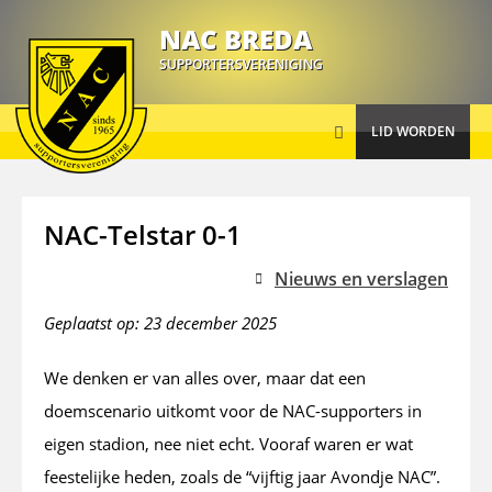
Busreizen
NAC BREDA
SUPPORTERSVERENIGING
Nieuws
LID WORDEN
Over ons
NAC-Telstar 0-1
Activiteiten
Nieuws en verslagen
Informatie
Geplaatst op: 23 december 2025
Contact
We denken er van alles over, maar dat een
doemscenario uitkomt voor de NAC-supporters in
eigen stadion, nee niet echt. Vooraf waren er wat
feestelijke heden, zoals de “vijftig jaar Avondje NAC”.