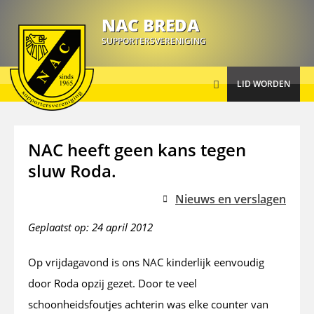
Busreizen
NAC BREDA
SUPPORTERSVERENIGING
Nieuws
LID WORDEN
Over ons
NAC heeft geen kans tegen
Activiteiten
sluw Roda.
Informatie
Nieuws en verslagen
Geplaatst op: 24 april 2012
Contact
Op vrijdagavond is ons NAC kinderlijk eenvoudig
door Roda opzij gezet. Door te veel
schoonheidsfoutjes achterin was elke counter van